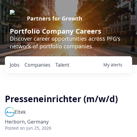
Partners for Growth
Portfolio Company Careers
Discover career opportunities across PFG's
network of portfolio companies
Jobs
Companies
Talent
My
alerts
Presseneinrichter (m/w/d)
Eltek
Herborn, Germany
Posted
on Jun 25, 2026