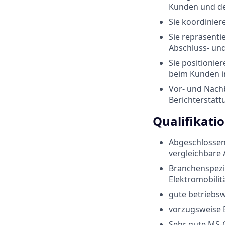
Kunden und d
Sie koordinier
Sie repräsenti
Abschluss- un
Sie positionie
beim Kunden i
Vor- und Nach
Berichterstatt
Qualifikati
Abgeschlossene
vergleichbare 
Branchenspezif
Elektromobilitä
gute betriebsw
vorzugsweise B
Sehr gute MS-O