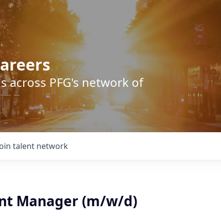
areers
s across PFG's network of
Join talent network
nt Manager (m/w/d)