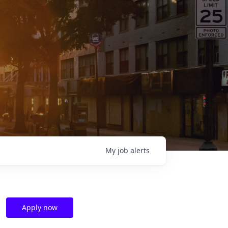
My
job
alerts
Apply now