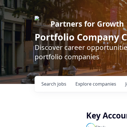
Partners for Growth
Portfolio Company C
Discover career opportunitie
portfolio companies
Search
jobs
Explore
companies
Key Accou