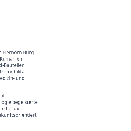
in Herborn Burg
d Rumänien
d-Bauteilen
tromobilität.
edizin- und
it
ogie begeisterte
e für die
kunftsorientiert