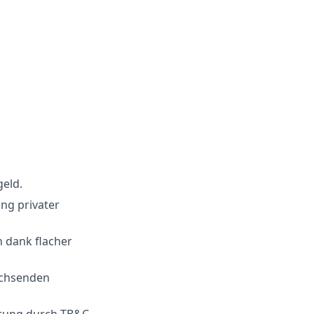
eld.
ng privater
 dank flacher
wachsenden