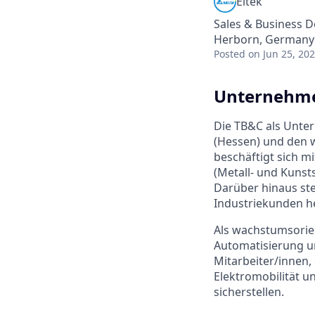
Eltek
Sales & Business 
Herborn, Germany
Posted
on Jun 25, 20
Unternehme
Die TB&C als Unte
(Hessen) und den 
beschäftigt sich m
(Metall- und Kunst
Darüber hinaus st
Industriekunden he
Als wachstumsorien
Automatisierung u
Mitarbeiter/innen,
Elektromobilität u
sicherstellen.