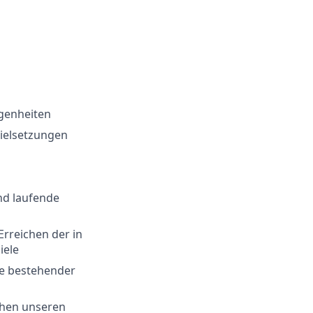
genheiten
ielsetzungen
nd laufende
Erreichen der in
iele
he bestehender
schen unseren