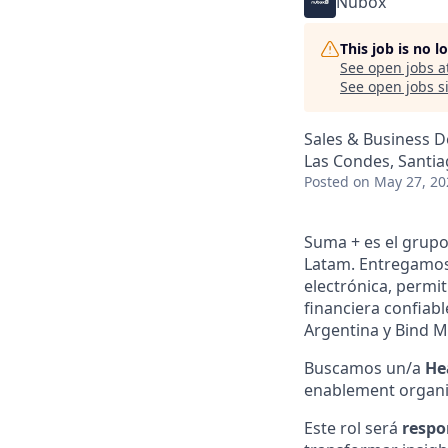
Nubox
This job is no 
See open jobs a
See open jobs si
Sales & Business 
Las Condes, Santia
Posted
on May 27, 20
Suma + es el grupo
Latam. Entregamos 
electrónica, permi
financiera confiab
Argentina y Bind M
Buscamos un/a
He
enablement organi
Este rol será
respon