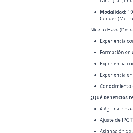
canal (call, em
Modalidad:
10
Condes (Metro 
Nice to Have (Dese
Experiencia co
Formación en e
Experiencia co
Experiencia en
Conocimiento d
¿Qué beneficios t
4 Aguinaldos e
Ajuste de IPC 
Asignación de 