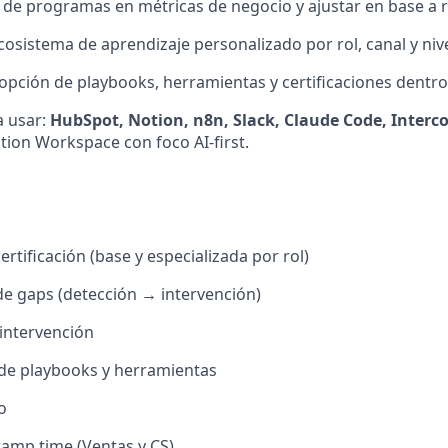
de programas en métricas de negocio y ajustar en base a r
cosistema de aprendizaje personalizado por rol, canal y ni
opción de playbooks, herramientas y certificaciones dentro
a usar:
HubSpot, Notion, n8n, Slack, Claude Code, Inter
ation Workspace con foco AI-first.
rtificación (base y especializada por rol)
de gaps (detección → intervención)
intervención
 de playbooks y herramientas
o
amp time (Ventas y CS)