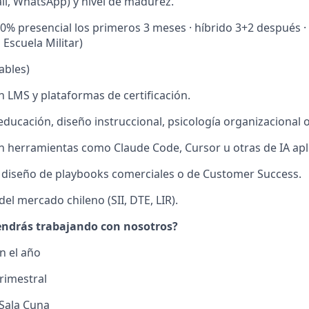
ail, WhatsApp) y nivel de madurez.
0% presencial los primeros 3 meses · híbrido 3+2 después ·
Escuela Militar)
ables)
n LMS y plataformas de certificación.
ducación, diseño instruccional, psicología organizacional o
n herramientas como Claude Code, Cursor u otras de IA apl
 diseño de playbooks comerciales o de Customer Success.
el mercado chileno (SII, DTE, LIR).
endrás trabajando con nosotros?
n el año
Trimestral
Sala Cuna