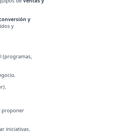
quipos de
Ventas y
conversión y
idos y
al (programas,
egocio.
r).
y proponer
r iniciativas.