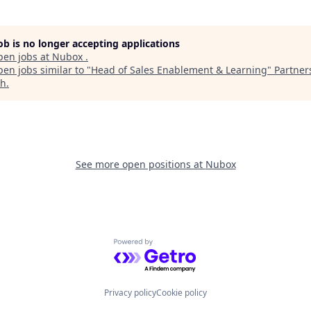
job is no longer accepting applications
pen jobs at
Nubox
.
en jobs similar to "
Head of Sales Enablement & Learning
"
Partner
th
.
See more open positions at
Nubox
Powered by Getro.com
Privacy policy
Cookie policy