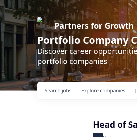
Partners for Growth
Portfolio Company C
Discover career opportunitie
portfolio companies
Search
jobs
Explore
companies
Head of S