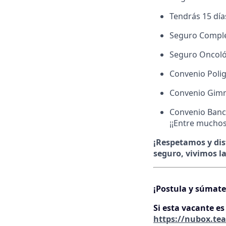
Tendrás 15 día
Seguro Complem
Seguro Oncoló
Convenio Polig
Convenio Gim
Convenio Banco
¡¡Entre muchos
¡Respetamos y dis
seguro, vivimos l
¡Postula y súmate
Si esta vacante es
https://nubox.te