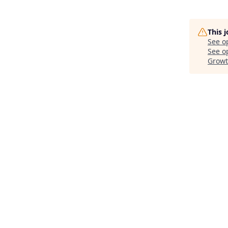
This 
See o
See op
Grow