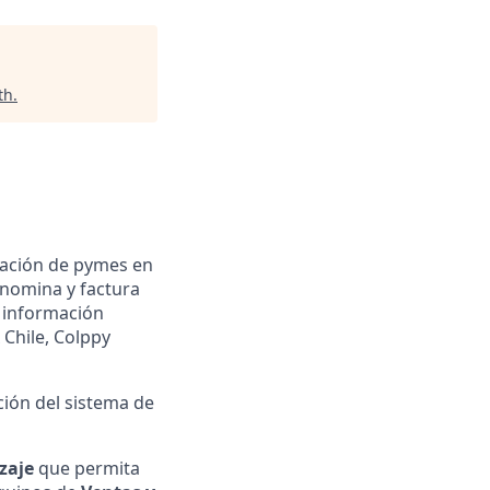
th
.
ración de pymes en
 nomina y factura
n información
 Chile, Colppy
ción del sistema de
izaje
que permita