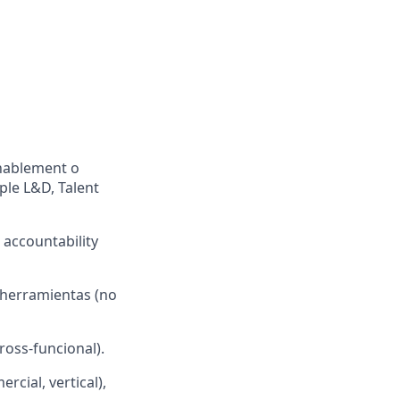
nablement o
le L&D, Talent
accountability
 herramientas (no
ross-funcional).
cial, vertical),