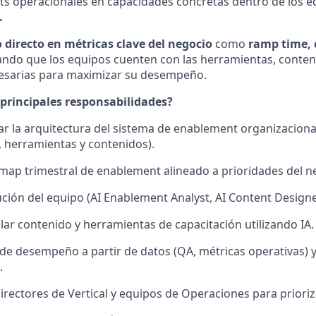
ts operacionales en capacidades concretas dentro de los e
.
 directo en métricas clave del negocio
como
ramp time, 
ando que los equipos cuenten con las herramientas, conten
cesarias para maximizar su desempeño.
 principales responsabilidades?
rar la arquitectura del sistema de enablement organizacion
s, herramientas y contenidos).
dmap trimestral de enablement alineado a prioridades del n
cución del equipo (AI Enablement Analyst, AI Content Designe
lar contenido y herramientas de capacitación utilizando IA.
de desempeño a partir de datos (QA, métricas operativas) 
.
irectores de Vertical y equipos de Operaciones para prioriza