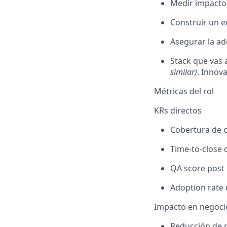
Medir impacto 
Construir un e
Asegurar la ad
Stack que vas 
similar)
. Innov
Métricas del rol
KRs directos
Cobertura de ce
Time-to-close 
QA score post 
Adoption rate
Impacto en negoci
Reducción de r