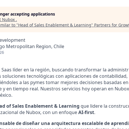
longer accepting applications
t
Nubox
.
milar to "
Head of Sales Enablement & Learning
"
Partners for Grow
Development
go Metropolitan Region, Chile
26
 Saas líder en la región, buscando transformar la administ
soluciones tecnológicas con aplicaciones de contabilidad,
tiéndoles a las pymes tomar mejores decisiones basadas e
le y en tiempo real. Nuestros servicios hoy operan en Nubox
éxico.
ad of Sales Enablement & Learning
que lidere la construc
zacional de Nubox, con un enfoque
AI-first
.
sable de diseñar una arquitectura escalable de aprend