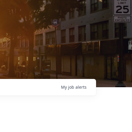
My
job
alerts