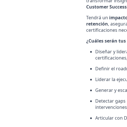
transformar insigh
Customer Success
Tendrá un
impacto
retención
, asegur
certificaciones ne
¿Cuáles serán tus
Diseñar y lide
certificacione
Definir el roa
Liderar la eje
Generar y esca
Detectar gaps 
intervenciones
Articular con D