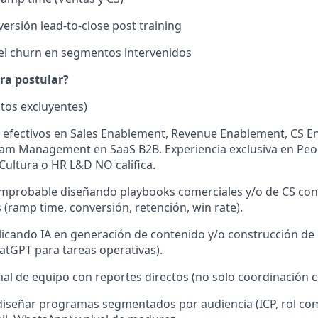
ersión lead-to-close post training
el churn en segmentos intervenidos
ra postular?
tos excluyentes)
 efectivos en Sales Enablement, Revenue Enablement, CS E
am Management en SaaS B2B. Experiencia exclusiva en Peop
ultura o HR L&D NO califica.
mprobable diseñando playbooks comerciales y/o de CS con 
 (ramp time, conversión, retención, win rate).
licando IA en generación de contenido y/o construcción de
atGPT para tareas operativas).
al de equipo con reportes directos (no solo coordinación c
iseñar programas segmentados por audiencia (ICP, rol comer