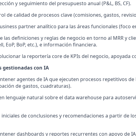
ección y seguimiento del presupuesto anual (P&L, BS, CF).
rol de calidad de procesos clave (comisiones, gastos, revisi
siness partner analítico para las áreas funcionales (foco e
e las definiciones y reglas de negocio en torno al MRR y cli
, EoP, BoP, etc.), e información financiera.
lucionar la reportería core de KPIs del negocio, apoyada co
s gestionadas con IA
ntener agentes de IA que ejecuten procesos repetitivos de 
obación de gastos, cuadraturas).
en lenguaje natural sobre el data warehouse para autoservi
 iniciales de conclusiones y recomendaciones a partir de los
ntener dashboards y reportes recurrentes con apoyo de IA