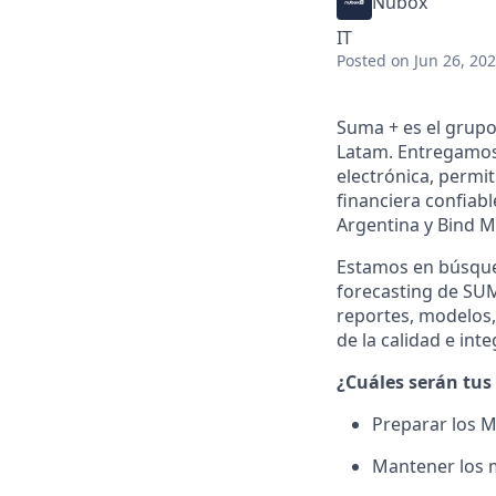
Nubox
IT
Posted
on Jun 26, 20
Suma + es el grupo
Latam. Entregamos 
electrónica, permi
financiera confiab
Argentina y Bind M
Estamos en búsqu
forecasting de SUM
reportes, modelos,
de la calidad e int
¿Cuáles serán tus
Preparar los M
Mantener los m