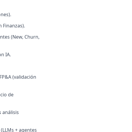
ones).
n Finanzas).
entes (New, Churn,
n IA.
FP&A (validación
cio de
 análisis
 (LLMs + agentes