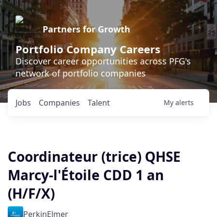
Partners for Growth
Portfolio Company Careers
Discover career opportunities across PFG's
network of portfolio companies
Jobs
Companies
Talent
My
alerts
Coordinateur (trice) QHSE
Marcy-l'Étoile CDD 1 an
(H/F/X)
PerkinElmer